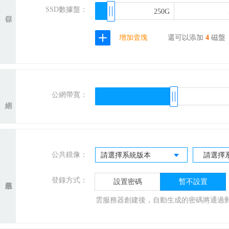
SSD數據盤：
250G
250G
增加壹塊
還可以添加
4
磁盤
公網帶寬：
公共鏡像：
請選擇系統版本
請選擇
登錄方式：
設置密碼
暫不設置
雲服務器創建後，自動生成的密碼將通過郵箱的