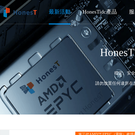
最新活動
HonesTidc產品
服
Hone
穩定、安
請勿放置任何違所在
第三代AMD™ EPYC（霄龍）處